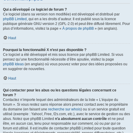
Qui a développé ce logiciel de forum ?
Ce logiciel (dans sa version non modifiée) est développé et distribué par
phpBB Limited
, qui en a les droits d’auteur. Il est publié sous la licence
publique générale GNU version 2 (GPL-2.0) et peut être diffusé librement. Pour
plus d’informations, visitez la page «
À propos de phpBB
» (en anglais).
Haut
Pourquoi la fonctionnalité X n’est pas disponible ?
Ce logiciel a été développé et mis sous licence par phpBB Limited. Si vous
pensez qu’une fonctionnalité nécessite d’être ajoutée, visitez la page
phpBB Ideas
(en anglais) où vous pouvez voter pour des idées proposées ou
en suggérer de nouvelles.
Haut
Qui contacter pour les abus ou les questions légales concernant ce
forum ?
Contactez n’importe lequel des administrateurs de la liste « L’équipe du
forum ». Si vous restez sans réponse alors prenez contact avec le propriétaire
du domaine (en faisant une
recherche sur whois
) ou si un service gratuit est
utilisé (exemple : Yahoo!, Free, f2s.com, etc.), avec le service de gestion ou des
abus. Notez que phpBB Limited
n’a absolument aucun contrôle
et ne peut
être, en aucun cas, tenu pour responsable sur
comment
,
où
ou
par qui
ce
forum est utilisé. Il est inutile de contacter phpBB Limited pour toute question