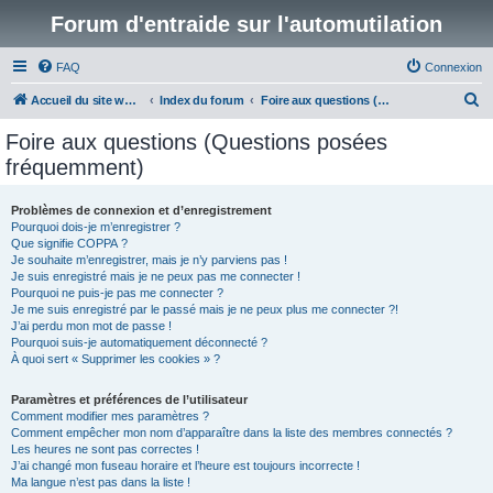
Forum d'entraide sur l'automutilation
FAQ
Connexion
R
Accueil du site www.automutilations.info
Index du forum
Foire aux questions (Questions posées fréquemment)
e
Foire aux questions (Questions posées
c
fréquemment)
h
e
Problèmes de connexion et d’enregistrement
Pourquoi dois-je m’enregistrer ?
r
Que signifie COPPA ?
c
Je souhaite m’enregistrer, mais je n’y parviens pas !
Je suis enregistré mais je ne peux pas me connecter !
h
Pourquoi ne puis-je pas me connecter ?
Je me suis enregistré par le passé mais je ne peux plus me connecter ?!
e
J’ai perdu mon mot de passe !
r
Pourquoi suis-je automatiquement déconnecté ?
À quoi sert « Supprimer les cookies » ?
Paramètres et préférences de l’utilisateur
Comment modifier mes paramètres ?
Comment empêcher mon nom d’apparaître dans la liste des membres connectés ?
Les heures ne sont pas correctes !
J’ai changé mon fuseau horaire et l’heure est toujours incorrecte !
Ma langue n’est pas dans la liste !