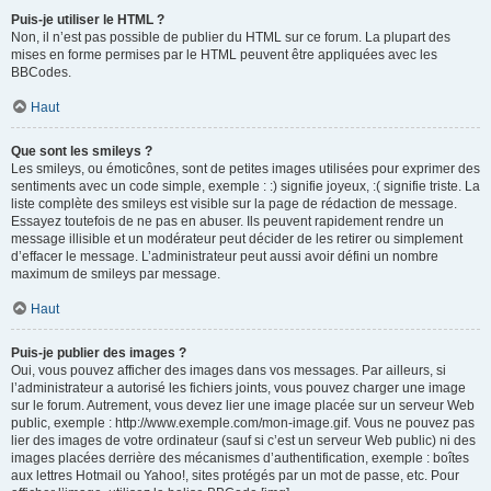
Puis-je utiliser le HTML ?
Non, il n’est pas possible de publier du HTML sur ce forum. La plupart des
mises en forme permises par le HTML peuvent être appliquées avec les
BBCodes.
Haut
Que sont les smileys ?
Les smileys, ou émoticônes, sont de petites images utilisées pour exprimer des
sentiments avec un code simple, exemple : :) signifie joyeux, :( signifie triste. La
liste complète des smileys est visible sur la page de rédaction de message.
Essayez toutefois de ne pas en abuser. Ils peuvent rapidement rendre un
message illisible et un modérateur peut décider de les retirer ou simplement
d’effacer le message. L’administrateur peut aussi avoir défini un nombre
maximum de smileys par message.
Haut
Puis-je publier des images ?
Oui, vous pouvez afficher des images dans vos messages. Par ailleurs, si
l’administrateur a autorisé les fichiers joints, vous pouvez charger une image
sur le forum. Autrement, vous devez lier une image placée sur un serveur Web
public, exemple : http://www.exemple.com/mon-image.gif. Vous ne pouvez pas
lier des images de votre ordinateur (sauf si c’est un serveur Web public) ni des
images placées derrière des mécanismes d’authentification, exemple : boîtes
aux lettres Hotmail ou Yahoo!, sites protégés par un mot de passe, etc. Pour