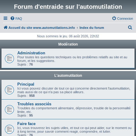
Forum d'entraide sur l'automutilation
FAQ
Connexion
R
Accueil du site www.automutilations.info
Index du forum
e
Nous sommes le jeu. 06 août 2026, 22h32
c
Modération
h
Administration
e
Pour toutes les questions techniques ou les problèmes relatifs au site et au
forum, et les suggestions.
r
Sujets :
76
c
L'automutilation
h
Principal
e
Ici vous pouvez discuter de tout ce qui concerne directement l'automutilation,
mais aussi de ce qui n'a pas sa place ailleurs.
r
Sujets :
958
Troubles associés
Troubles du comportement alimentaire, dépression, trouble de la personnalité
limite, etc.
Sujets :
95
Faire face
Ici, vous trouverez les sujets utiles, et tout ce qui peut aider, sur le moment ou
à long terme, pour savoir comment reagir, comprendre, et lutter.
Sujets :
76