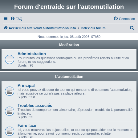
Forum d'entraide sur l'automutilation
FAQ
Connexion
R
Accueil du site www.automutilations.info
Index du forum
e
Nous sommes le jeu. 06 août 2026, 07h50
c
Modération
h
Administration
e
Pour toutes les questions techniques ou les problèmes relatifs au site et au
forum, et les suggestions.
r
Sujets :
76
c
L'automutilation
h
Principal
e
Ici vous pouvez discuter de tout ce qui concerne directement l'automutilation,
mais aussi de ce qui n'a pas sa place ailleurs.
r
Sujets :
958
Troubles associés
Troubles du comportement alimentaire, dépression, trouble de la personnalité
limite, etc.
Sujets :
95
Faire face
Ici, vous trouverez les sujets utiles, et tout ce qui peut aider, sur le moment ou
à long terme, pour savoir comment reagir, comprendre, et lutter.
Sujets :
76