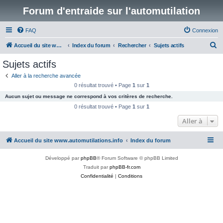
Forum d'entraide sur l'automutilation
FAQ
Connexion
R
Accueil du site www.automutilations.info
Index du forum
Rechercher
Sujets actifs
e
Sujets actifs
c
Aller à la recherche avancée
h
0 résultat trouvé • Page
1
sur
1
e
Aucun sujet ou message ne correspond à vos critères de recherche.
r
0 résultat trouvé • Page
1
sur
1
c
Aller à
h
Accueil du site www.automutilations.info
Index du forum
e
r
Développé par
phpBB
® Forum Software © phpBB Limited
Traduit par
phpBB-fr.com
Confidentialité
|
Conditions