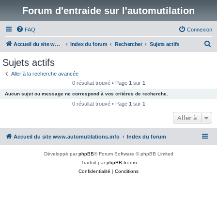
Forum d'entraide sur l'automutilation
FAQ
Connexion
R
Accueil du site www.automutilations.info
Index du forum
Rechercher
Sujets actifs
e
Sujets actifs
c
Aller à la recherche avancée
h
0 résultat trouvé • Page
1
sur
1
e
Aucun sujet ou message ne correspond à vos critères de recherche.
r
0 résultat trouvé • Page
1
sur
1
c
Aller à
h
Accueil du site www.automutilations.info
Index du forum
e
r
Développé par
phpBB
® Forum Software © phpBB Limited
Traduit par
phpBB-fr.com
Confidentialité
|
Conditions