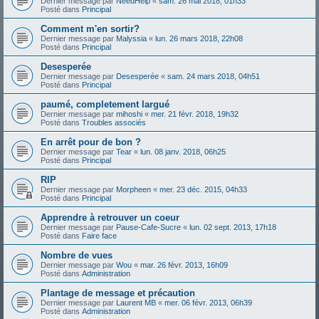
Dernier message par
NeedHelp
«
sam. 26 mai 2018, 01h33
Posté dans
Principal
Comment m'en sortir?
Dernier message par
Malyssia
«
lun. 26 mars 2018, 22h08
Posté dans
Principal
Desesperée
Dernier message par
Desesperée
«
sam. 24 mars 2018, 04h51
Posté dans
Principal
paumé, completement largué
Dernier message par
mihoshi
«
mer. 21 févr. 2018, 19h32
Posté dans
Troubles associés
En arrêt pour de bon ?
Dernier message par
Tear
«
lun. 08 janv. 2018, 06h25
Posté dans
Principal
RIP
Dernier message par
Morpheen
«
mer. 23 déc. 2015, 04h33
Posté dans
Principal
Apprendre à retrouver un coeur
Dernier message par
Pause-Cafe-Sucre
«
lun. 02 sept. 2013, 17h18
Posté dans
Faire face
Nombre de vues
Dernier message par
Wou
«
mar. 26 févr. 2013, 16h09
Posté dans
Administration
Plantage de message et précaution
Dernier message par
Laurent MB
«
mer. 06 févr. 2013, 06h39
Posté dans
Administration