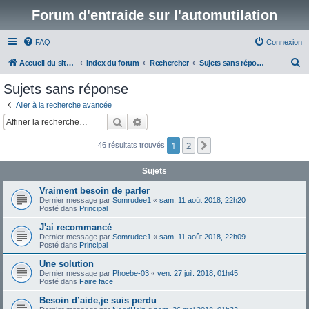
Forum d'entraide sur l'automutilation
FAQ
Connexion
R
Accueil du site www.automutilations.info
Index du forum
Rechercher
Sujets sans réponse
e
Sujets sans réponse
c
Aller à la recherche avancée
h
Rechercher
Recherche avancée
e
1
2
Suivante
46 résultats trouvés
r
c
Sujets
h
Vraiment besoin de parler
e
Dernier message par
Somrudee1
«
sam. 11 août 2018, 22h20
Posté dans
Principal
r
J'ai recommancé
Dernier message par
Somrudee1
«
sam. 11 août 2018, 22h09
Posté dans
Principal
Une solution
Dernier message par
Phoebe-03
«
ven. 27 juil. 2018, 01h45
Posté dans
Faire face
Besoin d’aide,je suis perdu