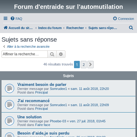
Forum d'entraide sur l'automutilation
FAQ
Connexion
R
Accueil du site www.automutilations.info
Index du forum
Rechercher
Sujets sans réponse
e
Sujets sans réponse
c
Aller à la recherche avancée
h
Rechercher
Recherche avancée
e
1
2
Suivante
46 résultats trouvés
r
c
Sujets
h
Vraiment besoin de parler
e
Dernier message par
Somrudee1
«
sam. 11 août 2018, 22h20
Posté dans
Principal
r
J'ai recommancé
Dernier message par
Somrudee1
«
sam. 11 août 2018, 22h09
Posté dans
Principal
Une solution
Dernier message par
Phoebe-03
«
ven. 27 juil. 2018, 01h45
Posté dans
Faire face
Besoin d’aide,je suis perdu