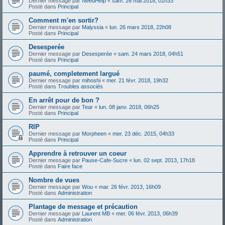
Dernier message par
NeedHelp
«
sam. 26 mai 2018, 01h33
Posté dans
Principal
Comment m'en sortir?
Dernier message par
Malyssia
«
lun. 26 mars 2018, 22h08
Posté dans
Principal
Desesperée
Dernier message par
Desesperée
«
sam. 24 mars 2018, 04h51
Posté dans
Principal
paumé, completement largué
Dernier message par
mihoshi
«
mer. 21 févr. 2018, 19h32
Posté dans
Troubles associés
En arrêt pour de bon ?
Dernier message par
Tear
«
lun. 08 janv. 2018, 06h25
Posté dans
Principal
RIP
Dernier message par
Morpheen
«
mer. 23 déc. 2015, 04h33
Posté dans
Principal
Apprendre à retrouver un coeur
Dernier message par
Pause-Cafe-Sucre
«
lun. 02 sept. 2013, 17h18
Posté dans
Faire face
Nombre de vues
Dernier message par
Wou
«
mar. 26 févr. 2013, 16h09
Posté dans
Administration
Plantage de message et précaution
Dernier message par
Laurent MB
«
mer. 06 févr. 2013, 06h39
Posté dans
Administration