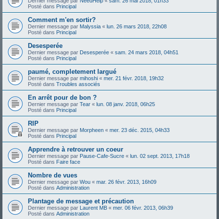
Dernier message par
NeedHelp
«
sam. 26 mai 2018, 01h33
Posté dans
Principal
Comment m'en sortir?
Dernier message par
Malyssia
«
lun. 26 mars 2018, 22h08
Posté dans
Principal
Desesperée
Dernier message par
Desesperée
«
sam. 24 mars 2018, 04h51
Posté dans
Principal
paumé, completement largué
Dernier message par
mihoshi
«
mer. 21 févr. 2018, 19h32
Posté dans
Troubles associés
En arrêt pour de bon ?
Dernier message par
Tear
«
lun. 08 janv. 2018, 06h25
Posté dans
Principal
RIP
Dernier message par
Morpheen
«
mer. 23 déc. 2015, 04h33
Posté dans
Principal
Apprendre à retrouver un coeur
Dernier message par
Pause-Cafe-Sucre
«
lun. 02 sept. 2013, 17h18
Posté dans
Faire face
Nombre de vues
Dernier message par
Wou
«
mar. 26 févr. 2013, 16h09
Posté dans
Administration
Plantage de message et précaution
Dernier message par
Laurent MB
«
mer. 06 févr. 2013, 06h39
Posté dans
Administration