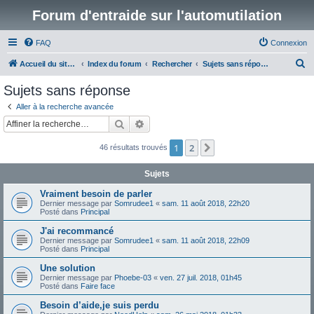
Forum d'entraide sur l'automutilation
FAQ
Connexion
R
Accueil du site www.automutilations.info
Index du forum
Rechercher
Sujets sans réponse
e
Sujets sans réponse
c
Aller à la recherche avancée
h
Rechercher
Recherche avancée
e
1
2
Suivante
46 résultats trouvés
r
c
Sujets
h
Vraiment besoin de parler
e
Dernier message par
Somrudee1
«
sam. 11 août 2018, 22h20
Posté dans
Principal
r
J'ai recommancé
Dernier message par
Somrudee1
«
sam. 11 août 2018, 22h09
Posté dans
Principal
Une solution
Dernier message par
Phoebe-03
«
ven. 27 juil. 2018, 01h45
Posté dans
Faire face
Besoin d’aide,je suis perdu