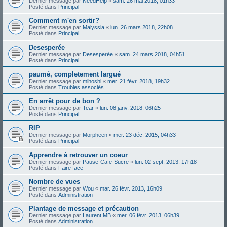
Dernier message par
NeedHelp
«
sam. 26 mai 2018, 01h33
Posté dans
Principal
Comment m'en sortir?
Dernier message par
Malyssia
«
lun. 26 mars 2018, 22h08
Posté dans
Principal
Desesperée
Dernier message par
Desesperée
«
sam. 24 mars 2018, 04h51
Posté dans
Principal
paumé, completement largué
Dernier message par
mihoshi
«
mer. 21 févr. 2018, 19h32
Posté dans
Troubles associés
En arrêt pour de bon ?
Dernier message par
Tear
«
lun. 08 janv. 2018, 06h25
Posté dans
Principal
RIP
Dernier message par
Morpheen
«
mer. 23 déc. 2015, 04h33
Posté dans
Principal
Apprendre à retrouver un coeur
Dernier message par
Pause-Cafe-Sucre
«
lun. 02 sept. 2013, 17h18
Posté dans
Faire face
Nombre de vues
Dernier message par
Wou
«
mar. 26 févr. 2013, 16h09
Posté dans
Administration
Plantage de message et précaution
Dernier message par
Laurent MB
«
mer. 06 févr. 2013, 06h39
Posté dans
Administration