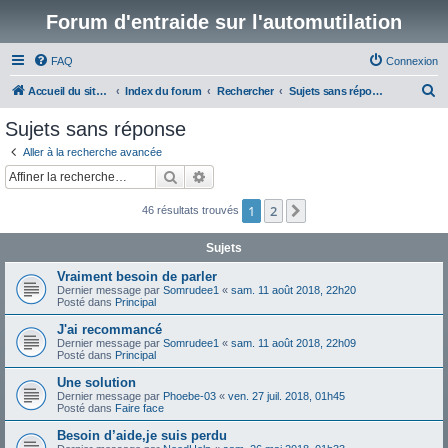
Forum d'entraide sur l'automutilation
FAQ
Connexion
R
Accueil du site www.automutilations.info
Index du forum
Rechercher
Sujets sans réponse
e
Sujets sans réponse
c
Aller à la recherche avancée
h
Rechercher
Recherche avancée
e
1
2
Suivante
46 résultats trouvés
r
c
Sujets
h
Vraiment besoin de parler
e
Dernier message par
Somrudee1
«
sam. 11 août 2018, 22h20
Posté dans
Principal
r
J'ai recommancé
Dernier message par
Somrudee1
«
sam. 11 août 2018, 22h09
Posté dans
Principal
Une solution
Dernier message par
Phoebe-03
«
ven. 27 juil. 2018, 01h45
Posté dans
Faire face
Besoin d’aide,je suis perdu