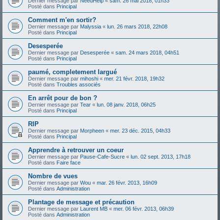
Dernier message par
NeedHelp
«
sam. 26 mai 2018, 01h33
Posté dans
Principal
Comment m'en sortir?
Dernier message par
Malyssia
«
lun. 26 mars 2018, 22h08
Posté dans
Principal
Desesperée
Dernier message par
Desesperée
«
sam. 24 mars 2018, 04h51
Posté dans
Principal
paumé, completement largué
Dernier message par
mihoshi
«
mer. 21 févr. 2018, 19h32
Posté dans
Troubles associés
En arrêt pour de bon ?
Dernier message par
Tear
«
lun. 08 janv. 2018, 06h25
Posté dans
Principal
RIP
Dernier message par
Morpheen
«
mer. 23 déc. 2015, 04h33
Posté dans
Principal
Apprendre à retrouver un coeur
Dernier message par
Pause-Cafe-Sucre
«
lun. 02 sept. 2013, 17h18
Posté dans
Faire face
Nombre de vues
Dernier message par
Wou
«
mar. 26 févr. 2013, 16h09
Posté dans
Administration
Plantage de message et précaution
Dernier message par
Laurent MB
«
mer. 06 févr. 2013, 06h39
Posté dans
Administration