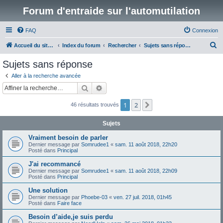
Forum d'entraide sur l'automutilation
FAQ
Connexion
R
Accueil du site www.automutilations.info
Index du forum
Rechercher
Sujets sans réponse
e
Sujets sans réponse
c
Aller à la recherche avancée
h
Rechercher
Recherche avancée
e
1
2
Suivante
46 résultats trouvés
r
c
Sujets
h
Vraiment besoin de parler
e
Dernier message par
Somrudee1
«
sam. 11 août 2018, 22h20
Posté dans
Principal
r
J'ai recommancé
Dernier message par
Somrudee1
«
sam. 11 août 2018, 22h09
Posté dans
Principal
Une solution
Dernier message par
Phoebe-03
«
ven. 27 juil. 2018, 01h45
Posté dans
Faire face
Besoin d’aide,je suis perdu