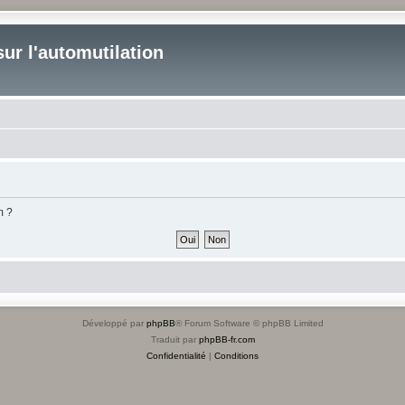
ur l'automutilation
m ?
Développé par
phpBB
® Forum Software © phpBB Limited
Traduit par
phpBB-fr.com
Confidentialité
|
Conditions