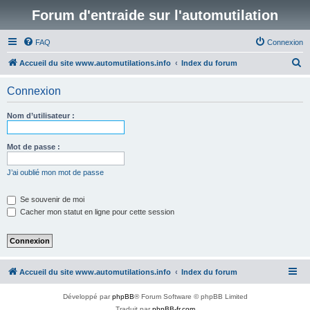
Forum d'entraide sur l'automutilation
FAQ
Connexion
R
Accueil du site www.automutilations.info
Index du forum
e
Connexion
c
h
Nom d’utilisateur :
e
r
Mot de passe :
c
J’ai oublié mon mot de passe
h
e
Se souvenir de moi
Cacher mon statut en ligne pour cette session
r
Accueil du site www.automutilations.info
Index du forum
Développé par
phpBB
® Forum Software © phpBB Limited
Traduit par
phpBB-fr.com