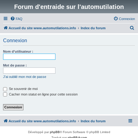
Forum d'entraide sur l'automutilation
FAQ
Connexion
R
Accueil du site www.automutilations.info
Index du forum
e
Connexion
c
h
Nom d’utilisateur :
e
r
Mot de passe :
c
J’ai oublié mon mot de passe
h
e
Se souvenir de moi
Cacher mon statut en ligne pour cette session
r
Accueil du site www.automutilations.info
Index du forum
Développé par
phpBB
® Forum Software © phpBB Limited
Traduit par
phpBB-fr.com