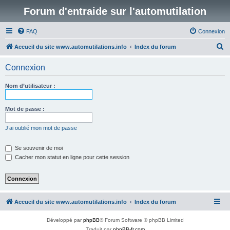
Forum d'entraide sur l'automutilation
FAQ
Connexion
R
Accueil du site www.automutilations.info
Index du forum
e
Connexion
c
h
Nom d’utilisateur :
e
r
Mot de passe :
c
J’ai oublié mon mot de passe
h
e
Se souvenir de moi
Cacher mon statut en ligne pour cette session
r
Accueil du site www.automutilations.info
Index du forum
Développé par
phpBB
® Forum Software © phpBB Limited
Traduit par
phpBB-fr.com