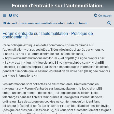
Forum d'entraide sur l'automutilation
FAQ
Connexion
R
Accueil du site www.automutilations.info
Index du forum
e
Forum d'entraide sur l'automutilation - Politique de
c
confidentialité
h
Cette politique explique en détail comment « Forum d'entraide sur
e
l'automutilation » et ses sociétés affiliées (désignés ci-après par « nous »,
r
« notre », « nos », « Forum d'entraide sur l'automutilation »,
« https://www.automutilations.info/forum ») et phpBB (désigné ci-après par
c
« ils », « eux », « leur », « logiciel phpBB », « www.phpbb.com », « phpBB
h
Limited », « Équipes phpBB ») utilisent n’importe quelle information collectée
pendant n’importe quelle session d’utilisation de votre part (désignée ci-après
e
par « vos informations »).
r
Vos informations sont collectées de deux manières. Premièrement, en
naviguant sur « Forum d'entraide sur l'automutilation », le logiciel phpBB
créera un certain nombre de cookies, qui sont des petits fichiers textes
téléchargés dans les fichiers temporaires du navigateur Internet de votre
ordinateur. Les deux premiers cookies ne contiennent qu’un identifiant
utilisateur (désigné ci-après par « user-id ») et un identifiant de session invité
(désigné ci-après par « session-id »), qui vous sont automatiquement assignés