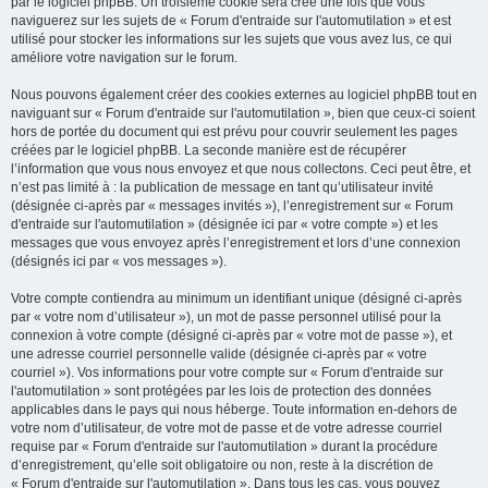
par le logiciel phpBB. Un troisième cookie sera créé une fois que vous
naviguerez sur les sujets de « Forum d'entraide sur l'automutilation » et est
utilisé pour stocker les informations sur les sujets que vous avez lus, ce qui
améliore votre navigation sur le forum.
Nous pouvons également créer des cookies externes au logiciel phpBB tout en
naviguant sur « Forum d'entraide sur l'automutilation », bien que ceux-ci soient
hors de portée du document qui est prévu pour couvrir seulement les pages
créées par le logiciel phpBB. La seconde manière est de récupérer
l’information que vous nous envoyez et que nous collectons. Ceci peut être, et
n’est pas limité à : la publication de message en tant qu’utilisateur invité
(désignée ci-après par « messages invités »), l’enregistrement sur « Forum
d'entraide sur l'automutilation » (désignée ici par « votre compte ») et les
messages que vous envoyez après l’enregistrement et lors d’une connexion
(désignés ici par « vos messages »).
Votre compte contiendra au minimum un identifiant unique (désigné ci-après
par « votre nom d’utilisateur »), un mot de passe personnel utilisé pour la
connexion à votre compte (désigné ci-après par « votre mot de passe »), et
une adresse courriel personnelle valide (désignée ci-après par « votre
courriel »). Vos informations pour votre compte sur « Forum d'entraide sur
l'automutilation » sont protégées par les lois de protection des données
applicables dans le pays qui nous héberge. Toute information en-dehors de
votre nom d’utilisateur, de votre mot de passe et de votre adresse courriel
requise par « Forum d'entraide sur l'automutilation » durant la procédure
d’enregistrement, qu’elle soit obligatoire ou non, reste à la discrétion de
« Forum d'entraide sur l'automutilation ». Dans tous les cas, vous pouvez