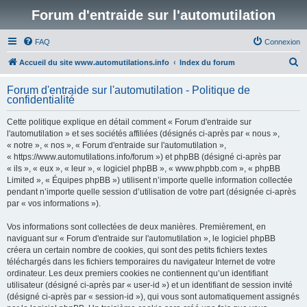
Forum d'entraide sur l'automutilation
FAQ
Connexion
R
Accueil du site www.automutilations.info
Index du forum
e
Forum d'entraide sur l'automutilation - Politique de
c
confidentialité
h
Cette politique explique en détail comment « Forum d'entraide sur
e
l'automutilation » et ses sociétés affiliées (désignés ci-après par « nous »,
r
« notre », « nos », « Forum d'entraide sur l'automutilation »,
« https://www.automutilations.info/forum ») et phpBB (désigné ci-après par
c
« ils », « eux », « leur », « logiciel phpBB », « www.phpbb.com », « phpBB
h
Limited », « Équipes phpBB ») utilisent n’importe quelle information collectée
pendant n’importe quelle session d’utilisation de votre part (désignée ci-après
e
par « vos informations »).
r
Vos informations sont collectées de deux manières. Premièrement, en
naviguant sur « Forum d'entraide sur l'automutilation », le logiciel phpBB
créera un certain nombre de cookies, qui sont des petits fichiers textes
téléchargés dans les fichiers temporaires du navigateur Internet de votre
ordinateur. Les deux premiers cookies ne contiennent qu’un identifiant
utilisateur (désigné ci-après par « user-id ») et un identifiant de session invité
(désigné ci-après par « session-id »), qui vous sont automatiquement assignés