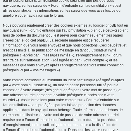
par le logiciel phpBB. Un troisième cookie sera créé une fois que vous
naviguerez sur les sujets de « Forum d'entraide sur l'automutilation » et est
utilisé pour stocker les informations sur les sujets que vous avez lus, ce qui
améliore votre navigation sur le forum.
Nous pouvons également créer des cookies externes au logiciel phpBB tout en
naviguant sur « Forum d'entraide sur l'automutilation », bien que ceux-ci soient
hors de portée du document qui est prévu pour couvrir seulement les pages
créées par le logiciel phpBB. La seconde manière est de récupérer
l’information que vous nous envoyez et que nous collectons. Ceci peut être, et
n’est pas limité à : la publication de message en tant qu’utilisateur invité
(désignée ci-après par « messages invités »), l’enregistrement sur « Forum
d'entraide sur l'automutilation » (désignée ici par « votre compte ») et les
messages que vous envoyez après l’enregistrement et lors d’une connexion
(désignés ici par « vos messages »).
Votre compte contiendra au minimum un identifiant unique (désigné ci-après
par « votre nom d’utilisateur »), un mot de passe personnel utilisé pour la
connexion à votre compte (désigné ci-après par « votre mot de passe »), et
une adresse courriel personnelle valide (désignée ci-après par « votre
courriel »). Vos informations pour votre compte sur « Forum d'entraide sur
l'automutilation » sont protégées par les lois de protection des données
applicables dans le pays qui nous héberge. Toute information en-dehors de
votre nom d’utilisateur, de votre mot de passe et de votre adresse courriel
requise par « Forum d'entraide sur l'automutilation » durant la procédure
d’enregistrement, qu’elle soit obligatoire ou non, reste à la discrétion de
« Forum d'entraide sur l'automutilation ». Dans tous les cas, vous pouvez