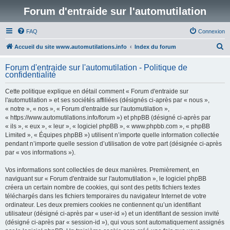
Forum d'entraide sur l'automutilation
FAQ
Connexion
R
Accueil du site www.automutilations.info
Index du forum
e
Forum d'entraide sur l'automutilation - Politique de
c
confidentialité
h
Cette politique explique en détail comment « Forum d'entraide sur
e
l'automutilation » et ses sociétés affiliées (désignés ci-après par « nous »,
r
« notre », « nos », « Forum d'entraide sur l'automutilation »,
« https://www.automutilations.info/forum ») et phpBB (désigné ci-après par
c
« ils », « eux », « leur », « logiciel phpBB », « www.phpbb.com », « phpBB
h
Limited », « Équipes phpBB ») utilisent n’importe quelle information collectée
pendant n’importe quelle session d’utilisation de votre part (désignée ci-après
e
par « vos informations »).
r
Vos informations sont collectées de deux manières. Premièrement, en
naviguant sur « Forum d'entraide sur l'automutilation », le logiciel phpBB
créera un certain nombre de cookies, qui sont des petits fichiers textes
téléchargés dans les fichiers temporaires du navigateur Internet de votre
ordinateur. Les deux premiers cookies ne contiennent qu’un identifiant
utilisateur (désigné ci-après par « user-id ») et un identifiant de session invité
(désigné ci-après par « session-id »), qui vous sont automatiquement assignés