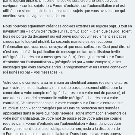
par le logiciel phpBB. Un troisième cookie sera créé une fois que vous
naviguerez sur les sujets de « Forum d'entraide sur l'automutilation » et est
utilisé pour stocker les informations sur les sujets que vous avez lus, ce qui
améliore votre navigation sur le forum.
Nous pouvons également créer des cookies externes au logiciel phpBB tout en
naviguant sur « Forum d'entraide sur l'automutilation », bien que ceux-ci soient
hors de portée du document qui est prévu pour couvrir seulement les pages
créées par le logiciel phpBB. La seconde manière est de récupérer
l’information que vous nous envoyez et que nous collectons. Ceci peut être, et
n’est pas limité à : la publication de message en tant qu’utilisateur invité
(désignée ci-après par « messages invités »), l’enregistrement sur « Forum
d'entraide sur l'automutilation » (désignée ici par « votre compte ») et les
messages que vous envoyez après l’enregistrement et lors d’une connexion
(désignés ici par « vos messages »).
Votre compte contiendra au minimum un identifiant unique (désigné ci-après
par « votre nom d’utilisateur »), un mot de passe personnel utilisé pour la
connexion à votre compte (désigné ci-après par « votre mot de passe »), et
une adresse courriel personnelle valide (désignée ci-après par « votre
courriel »). Vos informations pour votre compte sur « Forum d'entraide sur
l'automutilation » sont protégées par les lois de protection des données
applicables dans le pays qui nous héberge. Toute information en-dehors de
votre nom d’utilisateur, de votre mot de passe et de votre adresse courriel
requise par « Forum d'entraide sur l'automutilation » durant la procédure
d’enregistrement, qu’elle soit obligatoire ou non, reste à la discrétion de
« Forum d'entraide sur l'automutilation ». Dans tous les cas, vous pouvez