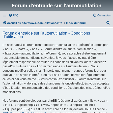
Forum d'entraide sur l'automutilation
FAQ
Connexion
R
Accueil du site www.automutilations.info
Index du forum
e
Forum d'entraide sur l'automutilation - Conditions
c
d’utilisation
h
En accédant à « Forum d'entraide sur l'automutilation » (désigné ci-après par
e
« nous », « notre », « nos », « Forum d'entraide sur l'automutilation »,
r
« https://www.automutilations.info/forum »), vous acceptez d’être légalement
responsable des conditions suivantes. Si vous n’acceptez pas d’être
c
légalement responsable de toutes les conditions suivantes, alors n’accédez
h
pas et/ou n’utilisez pas « Forum d'entraide sur l'automutilation ». Nous
pouvons modifier celles-ci à n’importe quel moment et nous ferons tout pour
e
que vous en soyez informé, bien qu’il soit prudent de vérifier régulièrement
r
celles-ci par vous-même. Si vous continuez d’utiliser « Forum d'entraide sur
l'automutilation » alors que des changements ont été effectués, vous acceptez
d’être légalement responsable des conditions découlant des mises à jour et/ou
modifications.
Nos forums sont développés par phpBB (désigné ci-après par « ils », « eux »,
« leur », « logiciel phpBB », « www.phpbb.com », « phpBB Limited »,
« Équipes phpBB ») qui est un script libre de forum, déclaré sous la licence «