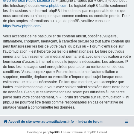
GNU General Public License v2
» (désigné ci-après par « GPL ») et qui peut
être téléchargé depuis
www.phpbb.com
. Le logiciel phpBB facilite seulement
les discussions sur Internet. phpBB Limited n’est pas responsable de ce que
nous acceptons ou n’acceptons pas comme contenu ou conduite permis. Pour
de plus amples informations au sujet de phpBB, veuillez consulter :
https://www.phpbb.com/
.
Vous acceptez de ne pas publier de contenu abusif, obscène, vulgaire,
diffamatoire, choquant, menaçant, à caractère sexuel ou tout autre contenu qui
peut transgresser les lois de votre pays, du pays où « Forum d'entraide sur
l'automutilation » est hébergé ou les lois internationales. Le faire peut vous
mener à un bannissement immédiat et permanent, avec une notification à votre
fournisseur d’accès à Internet si nous le jugeons nécessaire. Les adresses IP
de tous les messages sont enregistrées pour aider au renforcement de ces
conditions. Vous acceptez que « Forum d'entraide sur l'automutilation »
supprime, modifie, déplace ou verrouille n’importe quel sujet lorsque nous
estimons que cela est nécessaire. En tant que membre, vous acceptez que
toutes les informations que vous avez saisies soient stockées dans notre base
de données. Bien que ces informations ne soient pas diffusées à une tierce
partie sans votre consentement, ni « Forum d'entraide sur l'automutilation », ni
phpBB ne pourront être tenus comme responsables en cas de tentative de
piratage visant à compromettre les données.
Accueil du site www.automutilations.info
Index du forum
Développé par
phpBB
® Forum Software © phpBB Limited