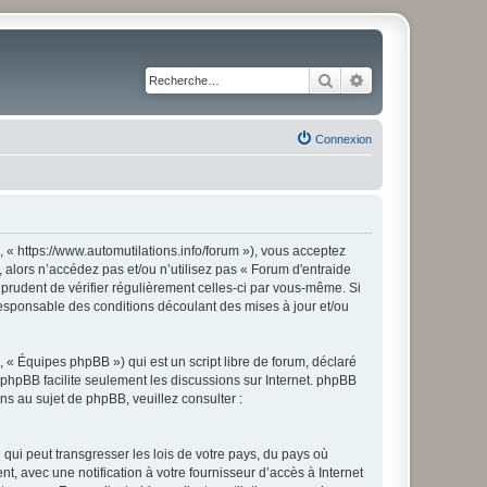
Rechercher
Recherche avancé
Connexion
, « https://www.automutilations.info/forum »), vous acceptez
 alors n’accédez pas et/ou n’utilisez pas « Forum d'entraide
 prudent de vérifier régulièrement celles-ci par vous-même. Si
responsable des conditions découlant des mises à jour et/ou
 « Équipes phpBB ») qui est un script libre de forum, déclaré
l phpBB facilite seulement les discussions sur Internet. phpBB
 au sujet de phpBB, veuillez consulter :
qui peut transgresser les lois de votre pays, du pays où
t, avec une notification à votre fournisseur d’accès à Internet