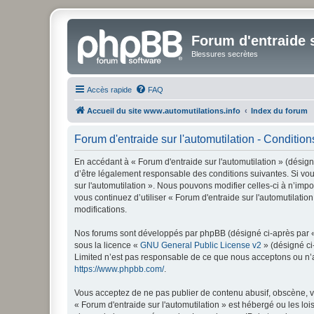
Forum d'entraide s
Blessures secrètes
Accès rapide
FAQ
Accueil du site www.automutilations.info
Index du forum
Forum d'entraide sur l'automutilation - Conditions
En accédant à « Forum d'entraide sur l'automutilation » (désigné
d’être légalement responsable des conditions suivantes. Si vou
sur l'automutilation ». Nous pouvons modifier celles-ci à n’imp
vous continuez d’utiliser « Forum d'entraide sur l'automutilat
modifications.
Nos forums sont développés par phpBB (désigné ci-après par « i
sous la licence «
GNU General Public License v2
» (désigné ci
Limited n’est pas responsable de ce que nous acceptons ou n’
https://www.phpbb.com/
.
Vous acceptez de ne pas publier de contenu abusif, obscène, vu
« Forum d'entraide sur l'automutilation » est hébergé ou les lo