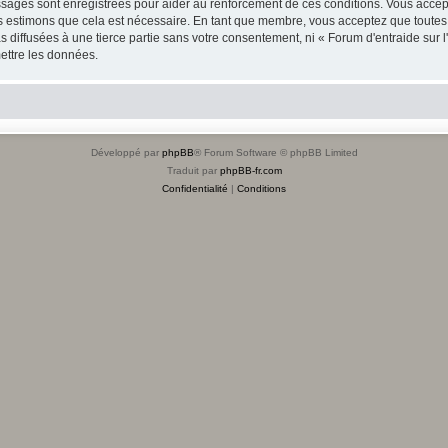
sages sont enregistrées pour aider au renforcement de ces conditions. Vous accept
us estimons que cela est nécessaire. En tant que membre, vous acceptez que toutes
 diffusées à une tierce partie sans votre consentement, ni « Forum d'entraide sur 
ettre les données.
Développé par
phpBB
® Forum Software © phpBB Limited
Traduit par
phpBB-fr.com
Confidentialité
|
Conditions