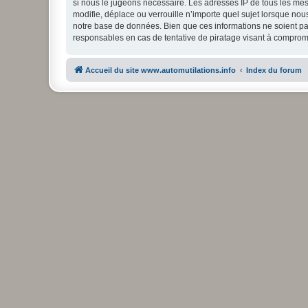
si nous le jugeons nécessaire. Les adresses IP de tous les mes
modifie, déplace ou verrouille n’importe quel sujet lorsque no
notre base de données. Bien que ces informations ne soient pas
responsables en cas de tentative de piratage visant à comprom
Accueil du site www.automutilations.info
Index du forum