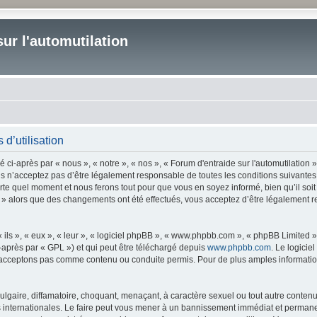
ur l'automutilation
 d’utilisation
 ci-après par « nous », « notre », « nos », « Forum d'entraide sur l'automutilation »
s n’acceptez pas d’être légalement responsable de toutes les conditions suivantes,
orte quel moment et nous ferons tout pour que vous en soyez informé, bien qu’il soit
ion » alors que des changements ont été effectués, vous acceptez d’être légalement 
ls », « eux », « leur », « logiciel phpBB », « www.phpbb.com », « phpBB Limited »,
-après par « GPL ») et qui peut être téléchargé depuis
www.phpbb.com
. Le logicie
acceptons pas comme contenu ou conduite permis. Pour de plus amples informations
lgaire, diffamatoire, choquant, menaçant, à caractère sexuel ou tout autre contenu 
is internationales. Le faire peut vous mener à un bannissement immédiat et permanen