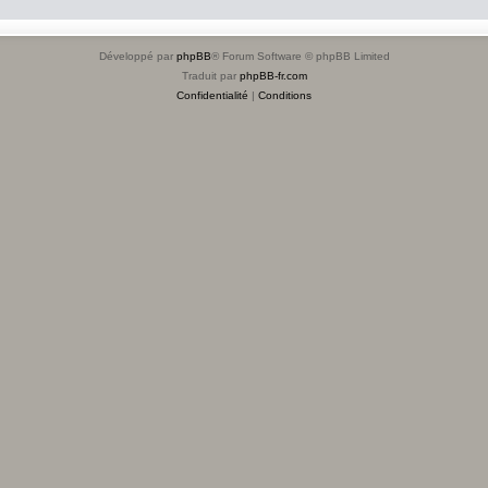
Développé par
phpBB
® Forum Software © phpBB Limited
Traduit par
phpBB-fr.com
Confidentialité
|
Conditions