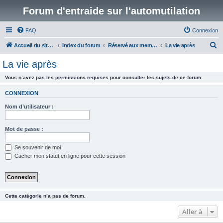
Forum d'entraide sur l'automutilation
FAQ
Connexion
R
Accueil du site www.automutilations.info
Index du forum
Réservé aux membres
La vie après
e
La vie après
c
Vous n’avez pas les permissions requises pour consulter les sujets de ce forum.
h
e
CONNEXION
r
Nom d’utilisateur :
c
h
Mot de passe :
e
Se souvenir de moi
r
Cacher mon statut en ligne pour cette session
Cette catégorie n’a pas de forum.
Aller à