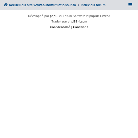
Accueil du site www.automutilations.info
Index du forum
Développé par
phpBB
® Forum Software © phpBB Limited
Traduit par
phpBB-fr.com
Confidentialité
|
Conditions