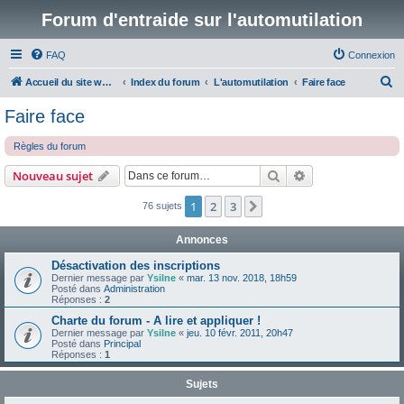
Forum d'entraide sur l'automutilation
FAQ
Connexion
R
Accueil du site www.automutilations.info
Index du forum
L'automutilation
Faire face
e
Faire face
c
Règles du forum
h
e
Rechercher
Recherche avanc
Nouveau sujet
r
1
2
3
Suivante
76 sujets
c
h
Annonces
e
Désactivation des inscriptions
r
Dernier message par
Ysilne
«
mar. 13 nov. 2018, 18h59
Posté dans
Administration
Réponses :
2
Charte du forum - A lire et appliquer !
Dernier message par
Ysilne
«
jeu. 10 févr. 2011, 20h47
Posté dans
Principal
Réponses :
1
Sujets