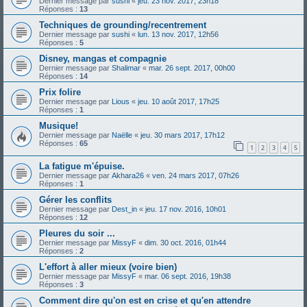
Dernier message par
sushi
«
jeu. 23 nov. 2017, 23h18
Réponses :
13
Techniques de grounding/recentrement
Dernier message par
sushi
«
lun. 13 nov. 2017, 12h56
Réponses :
5
Disney, mangas et compagnie
Dernier message par
Shalimar
«
mar. 26 sept. 2017, 00h00
Réponses :
14
Prix folire
Dernier message par
Lious
«
jeu. 10 août 2017, 17h25
Réponses :
1
Musique!
Dernier message par
Naëlle
«
jeu. 30 mars 2017, 17h12
Réponses :
65
1
2
3
4
5
La fatigue m'épuise.
Dernier message par
Akhara26
«
ven. 24 mars 2017, 07h26
Réponses :
1
Gérer les conflits
Dernier message par
Dest_in
«
jeu. 17 nov. 2016, 10h01
Réponses :
12
Pleures du soir ...
Dernier message par
MissyF
«
dim. 30 oct. 2016, 01h44
Réponses :
2
L'effort à aller mieux (voire bien)
Dernier message par
MissyF
«
mar. 06 sept. 2016, 19h38
Réponses :
3
Comment dire qu'on est en crise et qu'en attendre