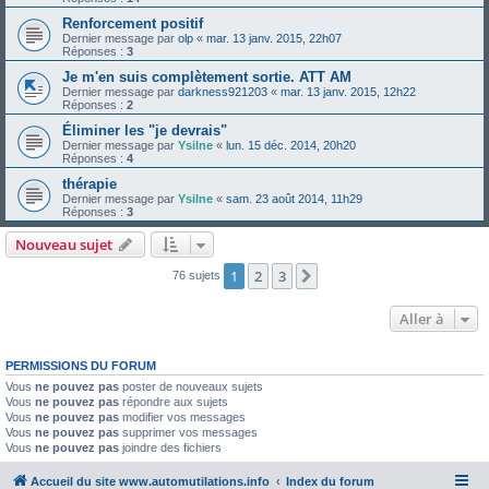
Renforcement positif
Dernier message par
olp
«
mar. 13 janv. 2015, 22h07
Réponses :
3
Je m'en suis complètement sortie. ATT AM
Dernier message par
darkness921203
«
mar. 13 janv. 2015, 12h22
Réponses :
2
Éliminer les "je devrais"
Dernier message par
Ysilne
«
lun. 15 déc. 2014, 20h20
Réponses :
4
thérapie
Dernier message par
Ysilne
«
sam. 23 août 2014, 11h29
Réponses :
3
Nouveau sujet
1
2
3
Suivante
76 sujets
Aller à
PERMISSIONS DU FORUM
Vous
ne pouvez pas
poster de nouveaux sujets
Vous
ne pouvez pas
répondre aux sujets
Vous
ne pouvez pas
modifier vos messages
Vous
ne pouvez pas
supprimer vos messages
Vous
ne pouvez pas
joindre des fichiers
Accueil du site www.automutilations.info
Index du forum