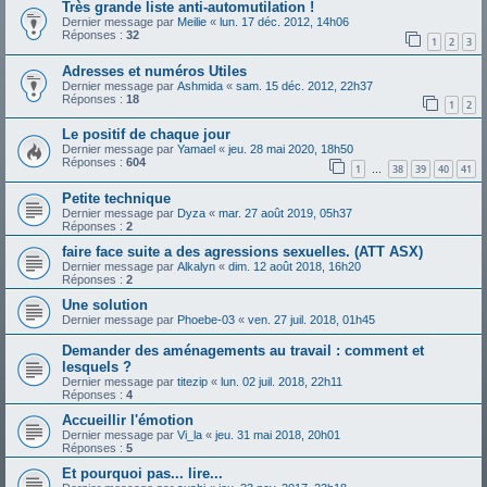
Très grande liste anti-automutilation !
Dernier message par
Meilie
«
lun. 17 déc. 2012, 14h06
Réponses :
32
1
2
3
Adresses et numéros Utiles
Dernier message par
Ashmida
«
sam. 15 déc. 2012, 22h37
Réponses :
18
1
2
Le positif de chaque jour
Dernier message par
Yamael
«
jeu. 28 mai 2020, 18h50
Réponses :
604
1
38
39
40
41
…
Petite technique
Dernier message par
Dyza
«
mar. 27 août 2019, 05h37
Réponses :
2
faire face suite a des agressions sexuelles. (ATT ASX)
Dernier message par
Alkalyn
«
dim. 12 août 2018, 16h20
Réponses :
2
Une solution
Dernier message par
Phoebe-03
«
ven. 27 juil. 2018, 01h45
Demander des aménagements au travail : comment et
lesquels ?
Dernier message par
titezip
«
lun. 02 juil. 2018, 22h11
Réponses :
4
Accueillir l'émotion
Dernier message par
Vi_la
«
jeu. 31 mai 2018, 20h01
Réponses :
5
Et pourquoi pas... lire...