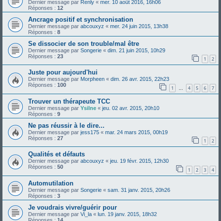
Dernier message par
Renly
«
mer. 10 août 2016, 16h06
Réponses :
12
Ancrage positif et synchronisation
Dernier message par
abcouxyz
«
mer. 24 juin 2015, 13h38
Réponses :
8
Se dissocier de son trouble/mal être
Dernier message par
Songerie
«
dim. 21 juin 2015, 10h29
Réponses :
23
1
2
Juste pour aujourd'hui
Dernier message par
Morpheen
«
dim. 26 avr. 2015, 22h23
Réponses :
100
1
4
5
6
7
…
Trouver un thérapeute TCC
Dernier message par
Ysilne
«
jeu. 02 avr. 2015, 20h10
Réponses :
9
Ne pas réussir à le dire...
Dernier message par
jess175
«
mar. 24 mars 2015, 00h19
Réponses :
27
1
2
Qualités et défauts
Dernier message par
abcouxyz
«
jeu. 19 févr. 2015, 12h30
Réponses :
50
1
2
3
4
Automutilation
Dernier message par
Songerie
«
sam. 31 janv. 2015, 20h26
Réponses :
3
Je voudrais vivre/guérir pour
Dernier message par
Vi_la
«
lun. 19 janv. 2015, 18h32
Réponses :
14