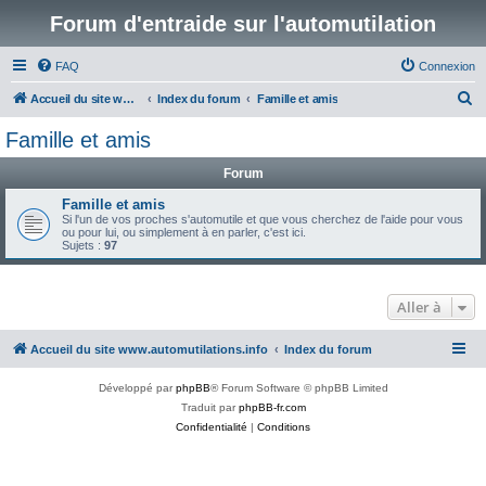
Forum d'entraide sur l'automutilation
FAQ
Connexion
R
Accueil du site www.automutilations.info
Index du forum
Famille et amis
e
Famille et amis
c
Forum
h
e
Famille et amis
Si l'un de vos proches s'automutile et que vous cherchez de l'aide pour vous
r
ou pour lui, ou simplement à en parler, c'est ici.
Sujets :
97
c
h
Aller à
e
r
Accueil du site www.automutilations.info
Index du forum
Développé par
phpBB
® Forum Software © phpBB Limited
Traduit par
phpBB-fr.com
Confidentialité
|
Conditions