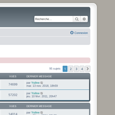
Rechercher
Recherche avancé
Connexion
1
2
3
4
Suivante
95 sujets
VUES
DERNIER MESSAGE
par
Ysilne
74699
mar. 13 nov. 2018, 18h59
par
Ysilne
57202
jeu. 10 févr. 2011, 20h47
VUES
DERNIER MESSAGE
par
Ysilne
14014