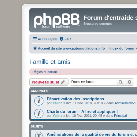
Forum d'entraide s
Blessures secrètes
Accès rapide
FAQ
Accueil du site www.automutilations.info
Index du forum
Famille et amis
Règles du forum
Recher
Re
Nouveau sujet
ANNONCES
Désactivation des inscriptions
par
Ysilne
»
dim. 11 nov. 2018, 20h10
» dans
Administration
Charte du forum - A lire et appliquer !
par
Ysilne
»
jeu. 10 févr. 2011, 20h45
» dans
Principal
SUJETS
Améliorations de la qualité de vie du forum et 