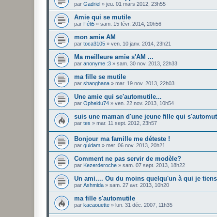
par
Gadriel
»
jeu. 01 mars 2012, 23h55
Amie qui se mutile
par
Féli5
»
sam. 15 févr. 2014, 20h56
mon amie AM
par
toca3105
»
ven. 10 janv. 2014, 23h21
Ma meilleure amie s'AM ...
par
anonyme :3
»
sam. 30 nov. 2013, 22h33
ma fille se mutile
par
shanghana
»
mar. 19 nov. 2013, 22h03
Une amie qui se'automutile...
par
Opheldu74
»
ven. 22 nov. 2013, 10h54
suis une maman d'une jeune fille qui s'automut
par
tes
»
mar. 11 sept. 2012, 23h57
Bonjour ma famille me déteste !
par
quidam
»
mer. 06 nov. 2013, 20h21
Comment ne pas servir de modèle?
par
Kezerderoche
»
sam. 07 sept. 2013, 18h22
Un ami.... Ou du moins quelqu'un à qui je tiens
par
Ashmida
»
sam. 27 avr. 2013, 10h20
ma fille s'automutile
par
kacaouette
»
lun. 31 déc. 2007, 11h35