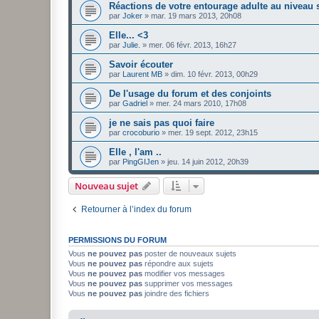
Réactions de votre entourage adulte au niveau 
par
Joker
»
mar. 19 mars 2013, 20h08
Elle... <3
par
Julie.
»
mer. 06 févr. 2013, 16h27
Savoir écouter
par
Laurent MB
»
dim. 10 févr. 2013, 00h29
De l'usage du forum et des conjoints
par
Gadriel
»
mer. 24 mars 2010, 17h08
je ne sais pas quoi faire
par
crocoburio
»
mer. 19 sept. 2012, 23h15
Elle , l'am ..
par
PingGIJen
»
jeu. 14 juin 2012, 20h39
Nouveau sujet
Retourner à l’index du forum
PERMISSIONS DU FORUM
Vous
ne pouvez pas
poster de nouveaux sujets
Vous
ne pouvez pas
répondre aux sujets
Vous
ne pouvez pas
modifier vos messages
Vous
ne pouvez pas
supprimer vos messages
Vous
ne pouvez pas
joindre des fichiers