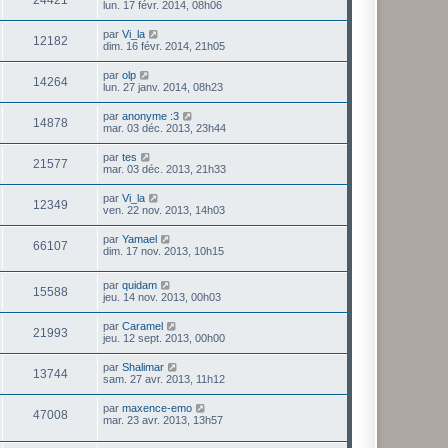
lun. 17 févr. 2014, 08h06
par
Vi_la
12182
dim. 16 févr. 2014, 21h05
par
olp
14264
lun. 27 janv. 2014, 08h23
par
anonyme :3
14878
mar. 03 déc. 2013, 23h44
par
tes
21577
mar. 03 déc. 2013, 21h33
par
Vi_la
12349
ven. 22 nov. 2013, 14h03
par
Yamael
66107
dim. 17 nov. 2013, 10h15
par
quidam
15588
jeu. 14 nov. 2013, 00h03
par
Caramel
21993
jeu. 12 sept. 2013, 00h00
par
Shalimar
13744
sam. 27 avr. 2013, 11h12
par
maxence-emo
47008
mar. 23 avr. 2013, 13h57