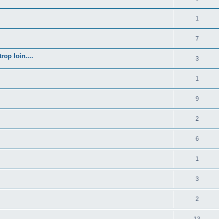
1
7
rop loin....
3
1
9
2
6
1
3
2
13