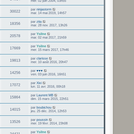
mer. 02 juin 2004, 03h55
par
ninjastorm
30022
mar. 14 mai 2019, 14h57
par
zita
18356
mar. 28 nov. 2017, 13h26
par
Ysilne
20578
mar. 02 mai 2017, 21h59
par
Ysilne
17669
mer. 15 mars 2017, 17h46
par
clarisse
19813
mer. 10 août 2016, 20h47
par
♥♥♥
14256
ven. 03 juin 2016, 16h51
par
Xixi
17072
lun. 11 avr. 2016, 00h18
par
Laurent MB
15864
dim. 15 mars 2015, 22h51
par
boubichou
14015
jeu. 25 déc. 2014, 12h53
par
poussin
13526
mer. 19 févr. 2014, 23h08
par
Ysilne
24421