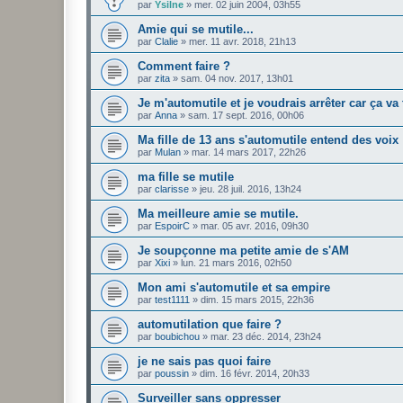
par
Ysilne
»
mer. 02 juin 2004, 03h55
Amie qui se mutile...
par
Clalie
»
mer. 11 avr. 2018, 21h13
Comment faire ?
par
zita
»
sam. 04 nov. 2017, 13h01
Je m'automutile et je voudrais arrêter car ça va t
par
Anna
»
sam. 17 sept. 2016, 00h06
Ma fille de 13 ans s'automutile entend des voix
par
Mulan
»
mar. 14 mars 2017, 22h26
ma fille se mutile
par
clarisse
»
jeu. 28 juil. 2016, 13h24
Ma meilleure amie se mutile.
par
EspoirC
»
mar. 05 avr. 2016, 09h30
Je soupçonne ma petite amie de s'AM
par
Xixi
»
lun. 21 mars 2016, 02h50
Mon ami s'automutile et sa empire
par
test1111
»
dim. 15 mars 2015, 22h36
automutilation que faire ?
par
boubichou
»
mar. 23 déc. 2014, 23h24
je ne sais pas quoi faire
par
poussin
»
dim. 16 févr. 2014, 20h33
Surveiller sans oppresser