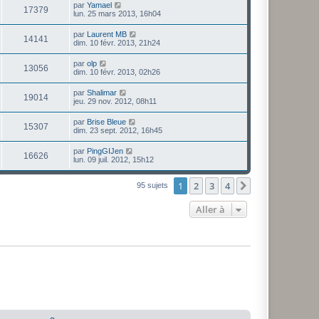
par
Yamael
17379
lun. 25 mars 2013, 16h04
par
Laurent MB
14141
dim. 10 févr. 2013, 21h24
par
olp
13056
dim. 10 févr. 2013, 02h26
par
Shalimar
19014
jeu. 29 nov. 2012, 08h11
par
Brise Bleue
15307
dim. 23 sept. 2012, 16h45
par
PingGIJen
16626
lun. 09 juil. 2012, 15h12
1
2
3
4
Suivante
95 sujets
Aller à