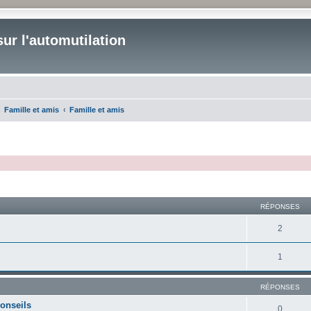
ur l'automutilation
Famille et amis
Famille et amis
cher
cherche avancée
RÉPONSES
2
1
RÉPONSES
conseils
0