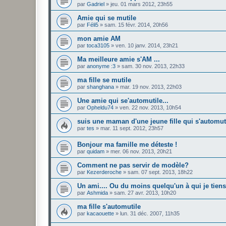
par
Gadriel
»
jeu. 01 mars 2012, 23h55
Amie qui se mutile
par
Féli5
»
sam. 15 févr. 2014, 20h56
mon amie AM
par
toca3105
»
ven. 10 janv. 2014, 23h21
Ma meilleure amie s'AM ...
par
anonyme :3
»
sam. 30 nov. 2013, 22h33
ma fille se mutile
par
shanghana
»
mar. 19 nov. 2013, 22h03
Une amie qui se'automutile...
par
Opheldu74
»
ven. 22 nov. 2013, 10h54
suis une maman d'une jeune fille qui s'automut
par
tes
»
mar. 11 sept. 2012, 23h57
Bonjour ma famille me déteste !
par
quidam
»
mer. 06 nov. 2013, 20h21
Comment ne pas servir de modèle?
par
Kezerderoche
»
sam. 07 sept. 2013, 18h22
Un ami.... Ou du moins quelqu'un à qui je tiens
par
Ashmida
»
sam. 27 avr. 2013, 10h20
ma fille s'automutile
par
kacaouette
»
lun. 31 déc. 2007, 11h35