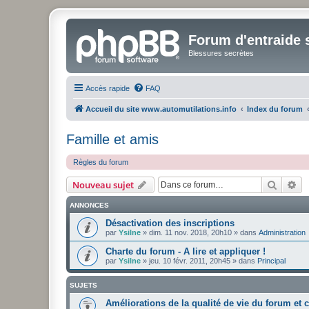
Forum d'entraide s
Blessures secrètes
Accès rapide
FAQ
Accueil du site www.automutilations.info
Index du forum
Famille et amis
Règles du forum
Recher
Re
Nouveau sujet
ANNONCES
Désactivation des inscriptions
par
Ysilne
»
dim. 11 nov. 2018, 20h10
» dans
Administration
Charte du forum - A lire et appliquer !
par
Ysilne
»
jeu. 10 févr. 2011, 20h45
» dans
Principal
SUJETS
Améliorations de la qualité de vie du forum et 