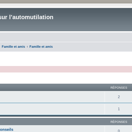
ur l'automutilation
Famille et amis
Famille et amis
cher
cherche avancée
RÉPONSES
2
1
RÉPONSES
conseils
0