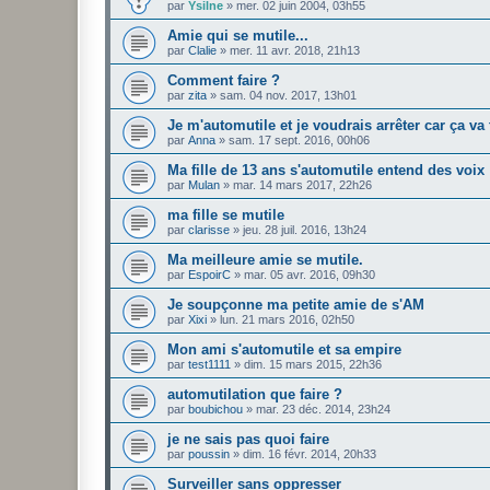
par
Ysilne
»
mer. 02 juin 2004, 03h55
Amie qui se mutile...
par
Clalie
»
mer. 11 avr. 2018, 21h13
Comment faire ?
par
zita
»
sam. 04 nov. 2017, 13h01
Je m'automutile et je voudrais arrêter car ça va t
par
Anna
»
sam. 17 sept. 2016, 00h06
Ma fille de 13 ans s'automutile entend des voix
par
Mulan
»
mar. 14 mars 2017, 22h26
ma fille se mutile
par
clarisse
»
jeu. 28 juil. 2016, 13h24
Ma meilleure amie se mutile.
par
EspoirC
»
mar. 05 avr. 2016, 09h30
Je soupçonne ma petite amie de s'AM
par
Xixi
»
lun. 21 mars 2016, 02h50
Mon ami s'automutile et sa empire
par
test1111
»
dim. 15 mars 2015, 22h36
automutilation que faire ?
par
boubichou
»
mar. 23 déc. 2014, 23h24
je ne sais pas quoi faire
par
poussin
»
dim. 16 févr. 2014, 20h33
Surveiller sans oppresser