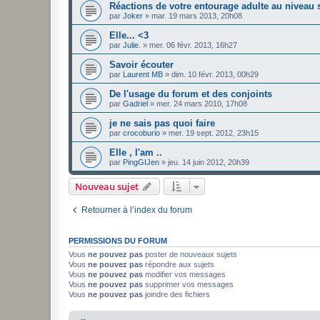
Réactions de votre entourage adulte au niveau 
par
Joker
»
mar. 19 mars 2013, 20h08
Elle... <3
par
Julie.
»
mer. 06 févr. 2013, 16h27
Savoir écouter
par
Laurent MB
»
dim. 10 févr. 2013, 00h29
De l'usage du forum et des conjoints
par
Gadriel
»
mer. 24 mars 2010, 17h08
je ne sais pas quoi faire
par
crocoburio
»
mer. 19 sept. 2012, 23h15
Elle , l'am ..
par
PingGIJen
»
jeu. 14 juin 2012, 20h39
Nouveau sujet
Retourner à l’index du forum
PERMISSIONS DU FORUM
Vous
ne pouvez pas
poster de nouveaux sujets
Vous
ne pouvez pas
répondre aux sujets
Vous
ne pouvez pas
modifier vos messages
Vous
ne pouvez pas
supprimer vos messages
Vous
ne pouvez pas
joindre des fichiers