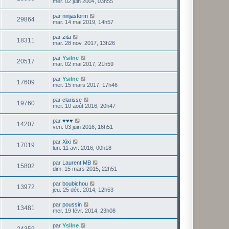
mer. 02 juin 2004, 03h55
par
ninjastorm
29864
mar. 14 mai 2019, 14h57
par
zita
18311
mar. 28 nov. 2017, 13h26
par
Ysilne
20517
mar. 02 mai 2017, 21h59
par
Ysilne
17609
mer. 15 mars 2017, 17h46
par
clarisse
19760
mer. 10 août 2016, 20h47
par
♥♥♥
14207
ven. 03 juin 2016, 16h51
par
Xixi
17019
lun. 11 avr. 2016, 00h18
par
Laurent MB
15802
dim. 15 mars 2015, 22h51
par
boubichou
13972
jeu. 25 déc. 2014, 12h53
par
poussin
13481
mer. 19 févr. 2014, 23h08
par
Ysilne
24359