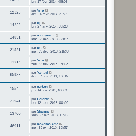
lun. 17 févr. 2014, 08h06
par
Vi_la
12128
dim. 16 févr. 2014, 21h05
par
olp
14223
lun. 27 janv. 2014, 08h23
par
anonyme :3
14831
mar. 03 déc. 2013, 23h44
par
tes
21521
mar. 03 déc. 2013, 21h33
par
Vi_la
12314
ven. 22 nov. 2013, 14h03
par
Yamael
65983
dim. 17 nov. 2013, 10h15
par
quidam
15545
jeu. 14 nov. 2013, 00h03
par
Caramel
21941
jeu. 12 sept. 2013, 00h00
par
Shalimar
13700
sam. 27 avr. 2013, 11h12
par
maxence-emo
46911
mar. 23 avr. 2013, 13h57