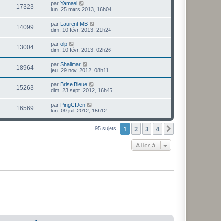
par
Yamael
17323
lun. 25 mars 2013, 16h04
par
Laurent MB
14099
dim. 10 févr. 2013, 21h24
par
olp
13004
dim. 10 févr. 2013, 02h26
par
Shalimar
18964
jeu. 29 nov. 2012, 08h11
par
Brise Bleue
15263
dim. 23 sept. 2012, 16h45
par
PingGIJen
16569
lun. 09 juil. 2012, 15h12
1
2
3
4
Suivante
95 sujets
Aller à