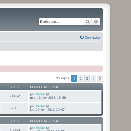
Rechercher
Recherche avancé
Connexion
1
2
3
4
Suivante
95 sujets
VUES
DERNIER MESSAGE
par
Ysilne
74452
mar. 13 nov. 2018, 18h59
par
Ysilne
57011
jeu. 10 févr. 2011, 20h47
VUES
DERNIER MESSAGE
par
Ysilne
13969