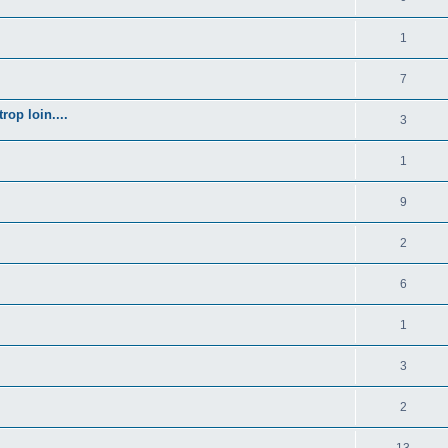
1
7
rop loin....
3
1
9
2
6
1
3
2
13