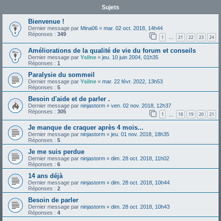
Sujets
Bienvenue !
Dernier message par
Mina06
«
mar. 02 oct. 2018, 14h44
Réponses :
349
1
21
22
23
24
…
Améliorations de la qualité de vie du forum et conseils
Dernier message par
Ysilne
«
jeu. 10 juin 2004, 01h35
Réponses :
1
Paralysie du sommeil
Dernier message par
Ysilne
«
mar. 22 févr. 2022, 13h53
Réponses :
5
Besoin d'aide et de parler .
Dernier message par
ninjastorm
«
ven. 02 nov. 2018, 12h37
Réponses :
305
1
18
19
20
21
…
Je manque de craquer après 4 mois...
Dernier message par
ninjastorm
«
jeu. 01 nov. 2018, 18h35
Réponses :
5
Je me suis perdue
Dernier message par
ninjastorm
«
dim. 28 oct. 2018, 11h02
Réponses :
6
14 ans déjà
Dernier message par
ninjastorm
«
dim. 28 oct. 2018, 10h44
Réponses :
2
Besoin de parler
Dernier message par
ninjastorm
«
dim. 28 oct. 2018, 10h43
Réponses :
4