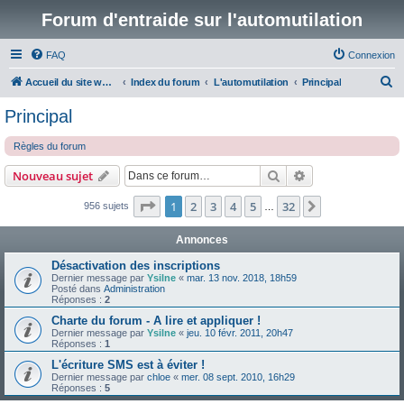
Forum d'entraide sur l'automutilation
FAQ
Connexion
R
Accueil du site www.automutilations.info
Index du forum
L'automutilation
Principal
e
Principal
c
Règles du forum
h
e
Rechercher
Recherche avanc
Nouveau sujet
r
Page
1
sur
32
1
2
3
4
5
32
Suivante
956 sujets
…
c
h
Annonces
e
Désactivation des inscriptions
r
Dernier message par
Ysilne
«
mar. 13 nov. 2018, 18h59
Posté dans
Administration
Réponses :
2
Charte du forum - A lire et appliquer !
Dernier message par
Ysilne
«
jeu. 10 févr. 2011, 20h47
Réponses :
1
L'écriture SMS est à éviter !
Dernier message par
chloe
«
mer. 08 sept. 2010, 16h29
Réponses :
5