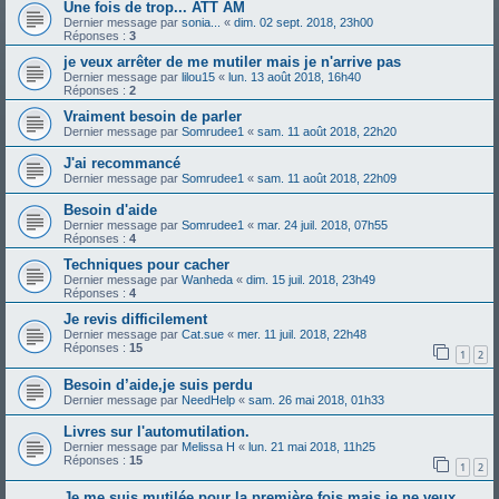
Une fois de trop... ATT AM
Dernier message par
sonia...
«
dim. 02 sept. 2018, 23h00
Réponses :
3
je veux arrêter de me mutiler mais je n'arrive pas
Dernier message par
lilou15
«
lun. 13 août 2018, 16h40
Réponses :
2
Vraiment besoin de parler
Dernier message par
Somrudee1
«
sam. 11 août 2018, 22h20
J'ai recommancé
Dernier message par
Somrudee1
«
sam. 11 août 2018, 22h09
Besoin d'aide
Dernier message par
Somrudee1
«
mar. 24 juil. 2018, 07h55
Réponses :
4
Techniques pour cacher
Dernier message par
Wanheda
«
dim. 15 juil. 2018, 23h49
Réponses :
4
Je revis difficilement
Dernier message par
Cat.sue
«
mer. 11 juil. 2018, 22h48
Réponses :
15
1
2
Besoin d’aide,je suis perdu
Dernier message par
NeedHelp
«
sam. 26 mai 2018, 01h33
Livres sur l'automutilation.
Dernier message par
Melissa H
«
lun. 21 mai 2018, 11h25
Réponses :
15
1
2
Je me suis mutilée pour la première fois mais je ne veux