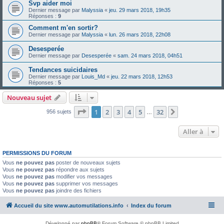
Svp aider moi
Dernier message par
Malyssia
«
jeu. 29 mars 2018, 19h35
Réponses :
9
Comment m'en sortir?
Dernier message par
Malyssia
«
lun. 26 mars 2018, 22h08
Desesperée
Dernier message par
Desesperée
«
sam. 24 mars 2018, 04h51
Tendances suicidaires
Dernier message par
Louis_Md
«
jeu. 22 mars 2018, 12h53
Réponses :
5
Nouveau sujet
Page
1
sur
32
1
2
3
4
5
32
Suivante
956 sujets
…
Aller à
PERMISSIONS DU FORUM
Vous
ne pouvez pas
poster de nouveaux sujets
Vous
ne pouvez pas
répondre aux sujets
Vous
ne pouvez pas
modifier vos messages
Vous
ne pouvez pas
supprimer vos messages
Vous
ne pouvez pas
joindre des fichiers
Accueil du site www.automutilations.info
Index du forum
Développé par
phpBB
® Forum Software © phpBB Limited