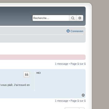
Rechercher
Recherche avancé
Connexion
1 message • Page
1
sur
1
HCI
vous plaît. J'ai trouvé en
H
a
1 message • Page
1
sur
1
u
t