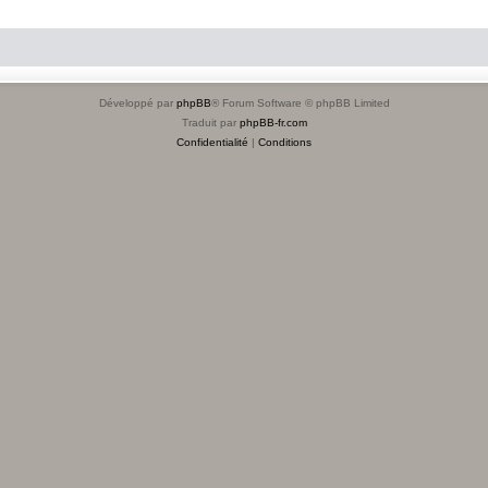
Développé par
phpBB
® Forum Software © phpBB Limited
Traduit par
phpBB-fr.com
Confidentialité
|
Conditions