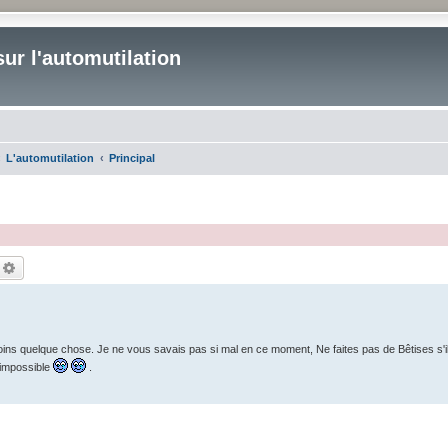
ur l'automutilation
L'automutilation
Principal
echercher
Recherche avancée
ns quelque chose. Je ne vous savais pas si mal en ce moment, Ne faites pas de Bêtises s'il 
'impossible
.