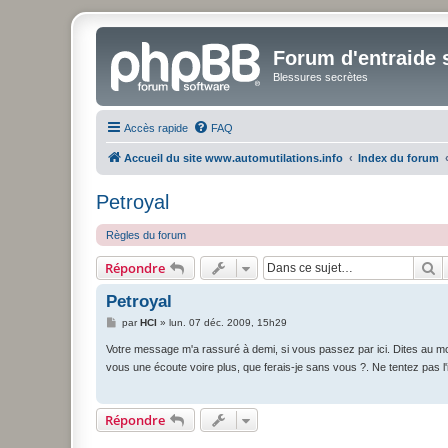
Forum d'entraide s
Blessures secrètes
Accès rapide
FAQ
Accueil du site www.automutilations.info
Index du forum
Petroyal
Règles du forum
R
Répondre
Petroyal
M
par
HCI
»
lun. 07 déc. 2009, 15h29
e
s
Votre message m'a rassuré à demi, si vous passez par ici. Dites au moi
s
vous une écoute voire plus, que ferais-je sans vous ?. Ne tentez pas l
a
g
e
Répondre