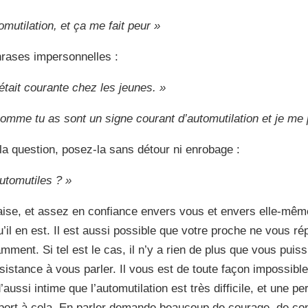
omutilation, et ça me fait peur »
hrases impersonnelles :
 était courante chez les jeunes. »
comme tu as sont un signe courant d’automutilation et je me
a question, posez-la sans détour ni enrobage :
automutiles ? »
’aise, et assez en confiance envers vous et envers elle-mêm
il en est. Il est aussi possible que votre proche ne vous r
mment. Si tel est le cas, il n’y a rien de plus que vous puis
sistance à vous parler. Il vous est de toute façon impossible de
ussi intime que l’automutilation est très difficile, et une p
port à cela. En parler demande beaucoup de courage, de con