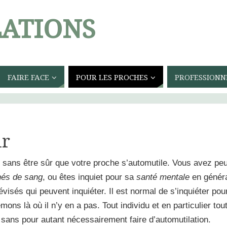
ATIONS
FAIRE FACE
POUR LES PROCHES
PROFESSIONN
ir
i sans être sûr que votre proche s’automutile. Vous avez pe
hés de sang
, ou êtes inquiet pour sa
santé mentale
en généra
évisés qui peuvent inquiéter
. Il est normal de s’inquiéter pou
émons là où il n’y en a pas. Tout individu et en particulier to
 sans pour autant nécessairement faire d’automutilation.