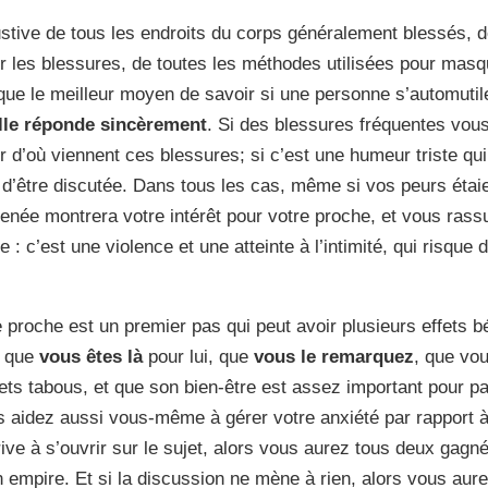
ustive de tous les endroits du corps généralement blessés, d
ier les blessures, de toutes les méthodes utilisées pour masq
que le meilleur moyen de savoir si une personne s’automutil
elle réponde sincèrement
. Si des blessures fréquentes vous
r d’où viennent ces blessures; si c’est une humeur triste qui
i d’être discutée. Dans tous les cas, même si vos peurs étai
enée montrera votre intérêt pour votre proche, et vous rass
: c’est une violence et une atteinte à l’intimité, qui risque d
e proche est un premier pas qui peut avoir plusieurs effets b
e que
vous êtes là
pour lui, que
vous le remarquez
, que vou
ets tabous, et que son bien-être est assez important pour par
aidez aussi vous-même à gérer votre anxiété par rapport à 
rive à s’ouvrir sur le sujet, alors vous aurez tous deux gagn
on empire. Et si la discussion ne mène à rien, alors vous au