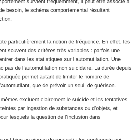
mportement survient fréquemment, il peut être associé à
de besoin, le schéma comportemental résultant
ction.
te particulièrement la notion de fréquence. En effet, les
ent souvent des critères très variables : parfois une
ntrer dans les statistiques sur l’automutilation. Une
c pas de l’automutilation non suicidaire. La durée depuis
pratiquée permet autant de limiter le nombre de
tomutilant, que de prévoir un seuil de guérison.
-mêmes excluent clairement le suicide et les tentatives
teintes par ingestion de substances ou d’objets, et
ur lesquels la question de l’inclusion dans
cte est bien au niveau du ressenti : les sentiments qui